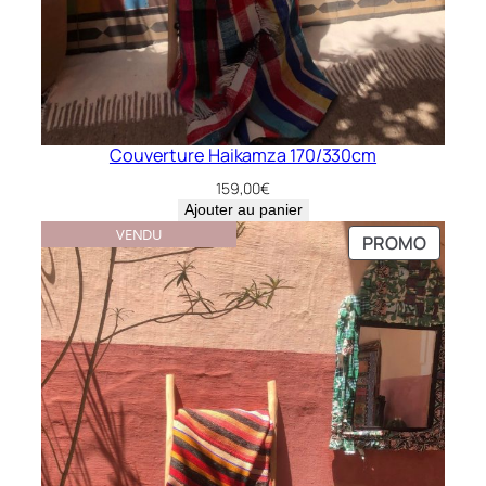
Couverture Haikamza 170/330cm
159,00
€
Ajouter au panier
VENDU
PRODU
PROMO
EN
PROMO