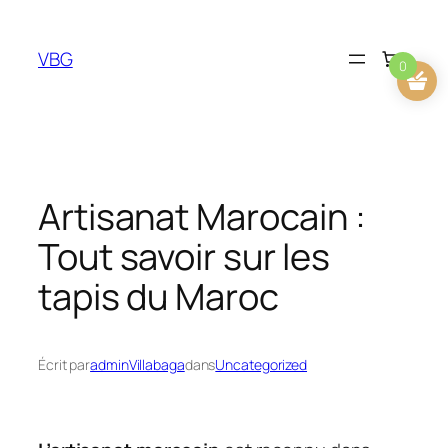
Aller
au
VBG
contenu
0
Artisanat Marocain :
Tout savoir sur les
tapis du Maroc
Écrit par
adminVillabaga
dans
Uncategorized