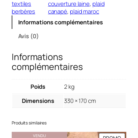
n
textiles
couverture laine
, 
plaid
t
berbères
canapé
, 
plaid maroc
i
Informations complémentaires
t
é
Avis (0)
d
e
Informations
C
o
complémentaires
u
v
e
Poids
2 kg
r
Dimensions
330 × 170 cm
t
u
r
Produits similaires
e
H
VENDU
PRODU