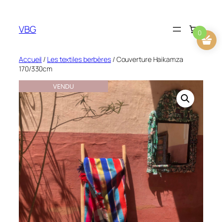
Aller
au
VBG
contenu
0
Accueil
/
Les textiles berbères
/ Couverture Haikamza
170/330cm
VENDU