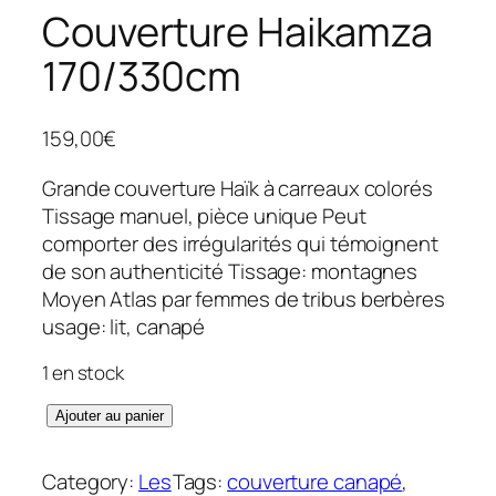
Couverture Haikamza
170/330cm
159,00
€
Grande couverture Haïk à carreaux colorés
Tissage manuel, pièce unique Peut
comporter des irrégularités qui témoignent
de son authenticité Tissage: montagnes
Moyen Atlas par femmes de tribus berbères
usage: lit, canapé
1 en stock
q
Ajouter au panier
u
a
Category:
Les
Tags:
couverture canapé
, 