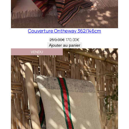
Couverture Ontheway 362/146cm
Le
Le
259,00
€
170,00
€
prix
prix
Ajouter au panier
initial
actuel
VENDU
était :
est :
259,00€.
170,00€.