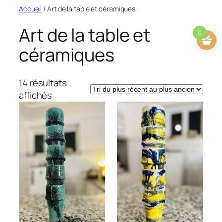
Aller
Accueil
/ Art de la table et céramiques
au
Art de la table et
contenu
0
céramiques
14 résultats
Trié
affichés
du
plus
récent
au
plus
ancien