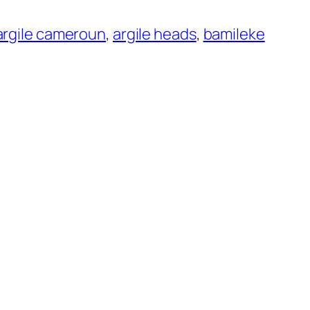
argile cameroun
, 
argile heads
, 
bamileke