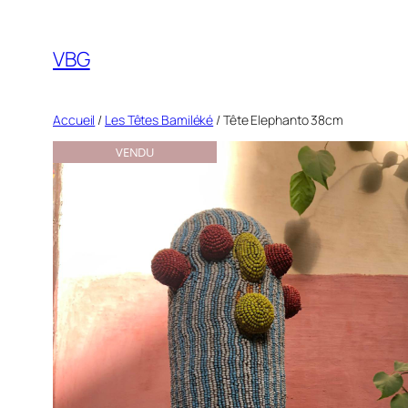
Aller
au
VBG
contenu
Accueil
/
Les Têtes Bamiléké
/ Tête Elephanto 38cm
VENDU