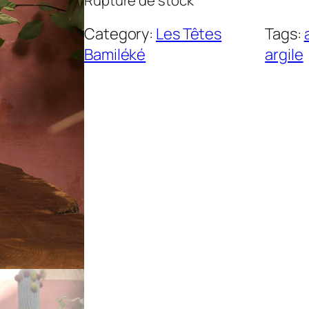
Category:
Les Têtes
Tags:
Bamiléké
argile