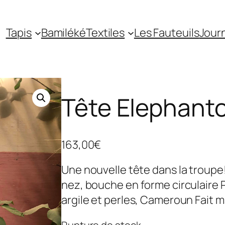
Tapis
Bamiléké
Textiles
Les Fauteuils
Jour
Tête Elephant
163,00
€
Une nouvelle tête dans la troupe! 
nez, bouche en forme circulaire 
argile et perles, Cameroun Fait m
Rupture de stock