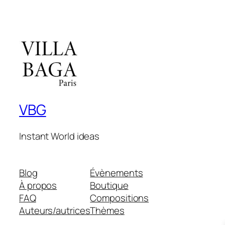
initial
actuel
était :
est :
119,00€.
99,00€.
VBG
Instant World ideas
Blog
Évènements
À propos
Boutique
FAQ
Compositions
Auteurs/autrices
Thèmes