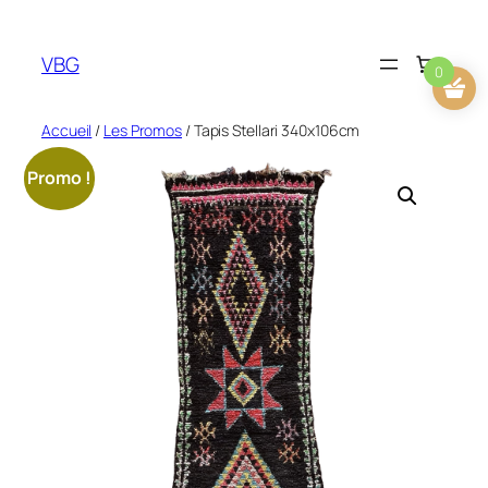
Aller
au
VBG
contenu
0
Accueil
/
Les Promos
/ Tapis Stellari 340x106cm
Promo !