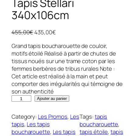
Tapis Stellari
340x106cm
L
L
455,00
€
435,00
€
e
e
Grand tapis boucharouette de couloir,
p
p
motifs étoilé Réalisé à partir de chutes de
r
r
tissus noués sur une trame coton par les
i
i
femmes berbères de tribus rurales Note :
x
x
Cet article est réalisé à la main et peut
i
a
comporter des irrégularités qui témoigne de
n
c
son authenticité
i
t
q
t
Ajouter au panier
u
u
i
e
a
a
l
Category:
Les Promos
, 
Les
Tags:
tapis
n
l
e
tapis
, 
Les tapis
boucharouette
, 
t
é
s
boucharouette
, 
Les tapis
tapis étoile
, 
tapis