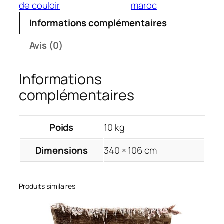
i
t
t
de couloir
maroc
t
a
Informations complémentaires
é
i
:
d
t
4
Avis (0)
e
3
T
:
5
Informations
a
4
,
p
5
0
complémentaires
i
5
0
s
,
€
S
Poids
10 kg
0
.
t
0
Dimensions
340 × 106 cm
e
€
l
.
l
Produits similaires
a
r
i