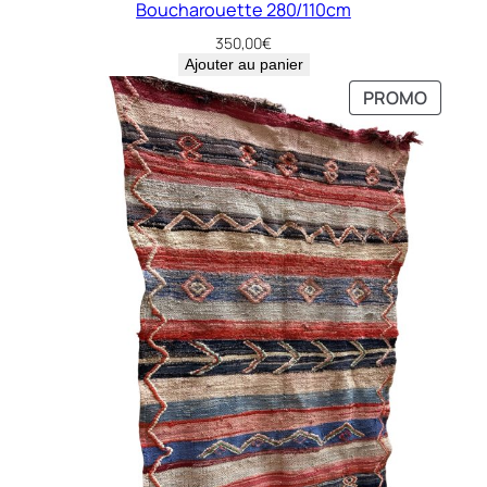
Boucharouette 280/110cm
350,00
€
Ajouter au panier
PRODU
PRODU
PROMO
PROMO
EN
EN
PROMO
PROMO