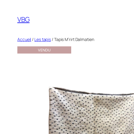
Aller
au
VBG
contenu
Accueil
/
Les tapis
/ Tapis M’rirt Dalmatien
VENDU