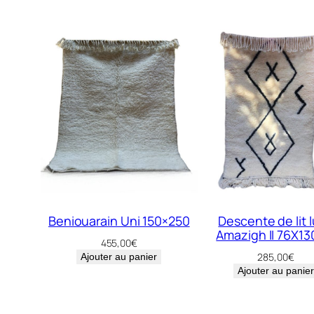
Beniouarain Uni 150×250
Descente de lit 
Amazigh II 76X1
455,00
€
285,00
€
Ajouter au panier
Ajouter au panier