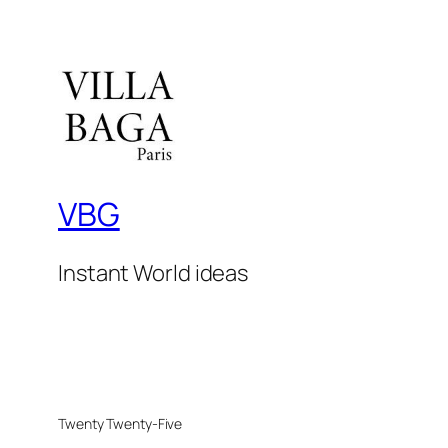
VBG
Instant World ideas
Twenty Twenty-Five