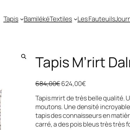
Tapis
Bamiléké
Textiles
Les Fauteuils
Jour
Tapis M’rirt Da
L
L
684,00
€
624,00
€
e
e
Tapis mrirt de très belle qualité.
p
p
moutons. Une densité incroyable, 
r
r
tapis des connaisseurs en matière
i
i
carré, a des pois bleus très très 
x
x