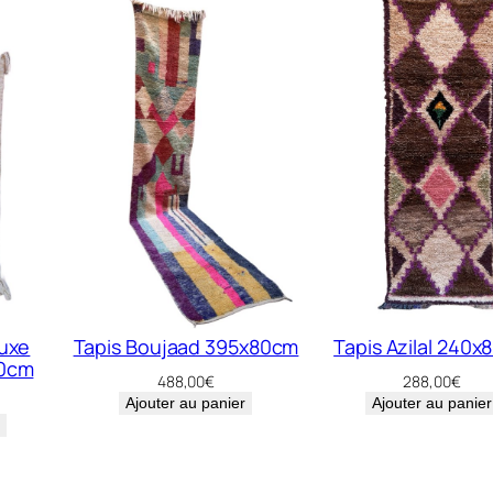
n
luxe
Tapis Boujaad 395x80cm
Tapis Azilal 240x
30cm
488,00
€
288,00
€
Ajouter au panier
Ajouter au panier