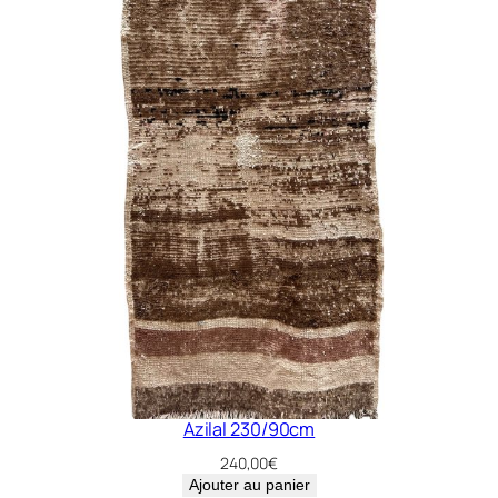
2
7
3
x
1
4
3
c
m
Azilal 230/90cm
240,00
€
Ajouter au panier