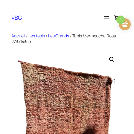
Aller
au
VBG
contenu
0
Accueil
/
Les tapis
/
Les Grands
/ Tapis Mermoucha Rosa
273x143cm