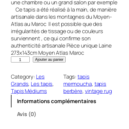
une chambre ou un grand salon par exemple
Ce tapis a été réalisé à la main, de manière
artisanale dans les montagnes du Moyen-
Atlas au Maroc Il est possible que des
irrégularités de tissage ou de couleurs
surviennent , ce qui confirme son
authenticité artisanale Pièce unique Laine
273x143cm Moyen Atlas Maroc
q
Ajouter au panier
u
a
Category:
Les
Tags:
tapis
n
Grands
, 
Les tapis
, 
mermoucha
, 
tapis
t
Tapis Médiums
berbère
, 
vintage rug
i
Informations complémentaires
t
é
Avis (0)
d
e