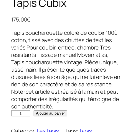
Tapis Cubix
175,00
€
Tapis Boucharouette coloré de couloir 100ù
coton, tissé avec des chuttes de textiles
variés Pour couloir, entrée, chambre Très
resistants Tissage manuel Moyen atlas,
Tapis boucharouette vintage. Pièce unique,
tissé main. Il présente quelques traces
d’usures liées à son âge, qui ne lui enleve en
rien de son caractère et de sa résistance.
Note: cet article est réalisé à la main et peut
comporter des irrégularités qui témoigne de
son authenticité.
q
Ajouter au panier
u
a
Category:
Les tapis
, 
Tags:
tapis