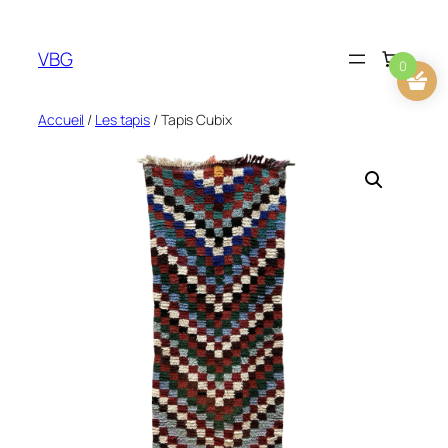
Aller
au
VBG
contenu
0
Accueil
/
Les tapis
/ Tapis Cubix