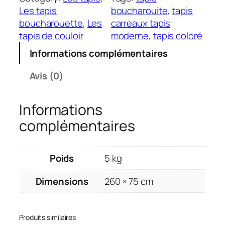
n
Les tapis
boucharouite
, 
tapis
t
boucharouette
, 
Les
carreaux tapis
i
tapis de couloir
moderne
, 
tapis coloré
t
Informations complémentaires
é
d
Avis (0)
e
T
Informations
a
p
complémentaires
i
s
C
Poids
5 kg
u
Dimensions
260 × 75 cm
b
i
x
Produits similaires