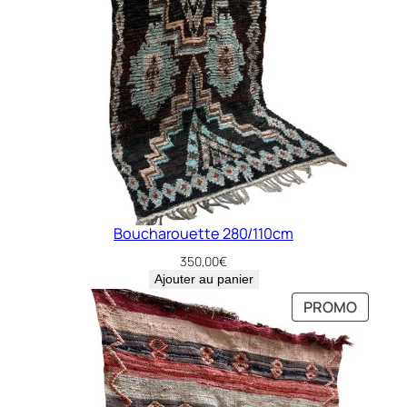
Boucharouette 280/110cm
350,00
€
Ajouter au panier
PRODU
PRODU
PROMO
PROMO
EN
EN
PROMO
PROMO