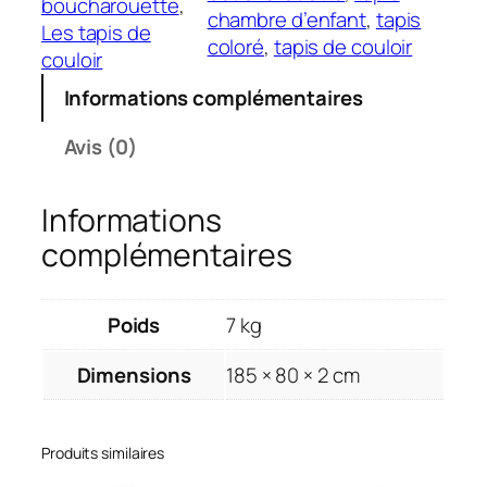
boucharouette
, 
chambre d’enfant
, 
tapis
i
Les tapis de
coloré
, 
tapis de couloir
t
couloir
é
Informations complémentaires
d
e
Avis (0)
T
a
Informations
p
i
complémentaires
s
C
o
Poids
7 kg
l
Dimensions
185 × 80 × 2 cm
o
r
s
Produits similaires
1
8