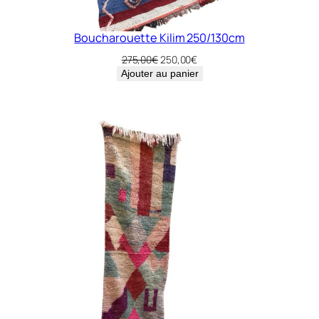
Boucharouette Kilim 250/130cm
Le
Le
275,00
€
250,00
€
prix
prix
Ajouter au panier
initial
actuel
était :
est :
275,00€.
250,00€.