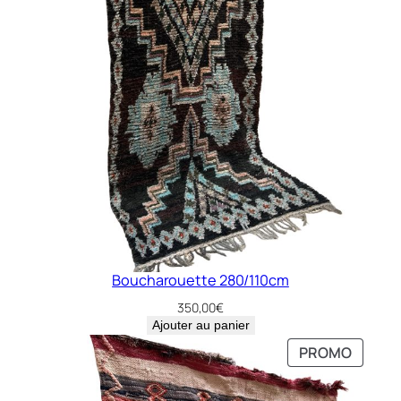
Boucharouette 280/110cm
350,00
€
Ajouter au panier
PRODU
PRODU
PROMO
PROMO
EN
EN
PROMO
PROMO