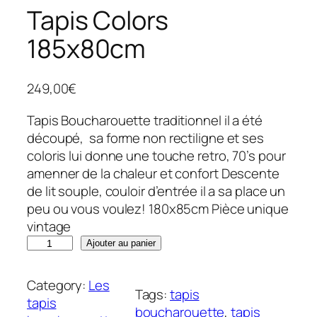
Tapis Colors
185x80cm
249,00
€
Tapis Boucharouette traditionnel il a été
découpé, sa forme non rectiligne et ses
coloris lui donne une touche retro, 70’s pour
amenner de la chaleur et confort Descente
de lit souple, couloir d’entrée il a sa place un
peu ou vous voulez! 180x85cm Pièce unique
vintage
q
Ajouter au panier
u
a
Category:
Les
Tags:
tapis
n
tapis
boucharouette
, 
tapis
t