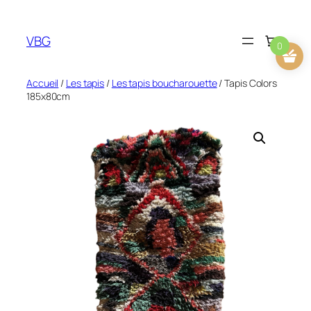
Aller
au
VBG
contenu
0
Accueil
/
Les tapis
/
Les tapis boucharouette
/ Tapis Colors
185x80cm