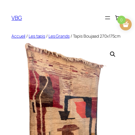
Aller
au
VBG
contenu
0
Accueil
/
Les tapis
/
Les Grands
/ Tapis Boujaad 270x175cm