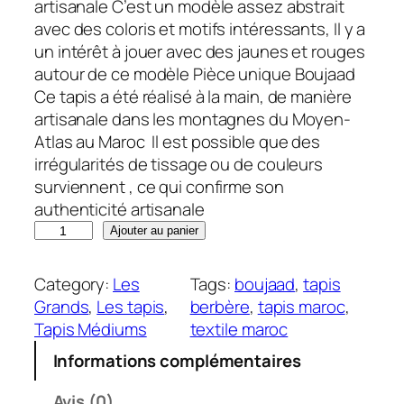
artisanale C’est un modèle assez abstrait
avec des coloris et motifs intéressants, Il y a
un intérêt à jouer avec des jaunes et rouges
autour de ce modèle Pièce unique Boujaad
Ce tapis a été réalisé à la main, de manière
artisanale dans les montagnes du Moyen-
Atlas au Maroc Il est possible que des
irrégularités de tissage ou de couleurs
surviennent , ce qui confirme son
authenticité artisanale
q
Ajouter au panier
u
a
Category:
Les
Tags:
boujaad
, 
tapis
n
Grands
, 
Les tapis
, 
berbère
, 
tapis maroc
, 
t
Tapis Médiums
textile maroc
i
Informations complémentaires
t
é
Avis (0)