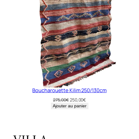
Boucharouette Kilim 250/130cm
Le
Le
275,00
€
250,00
€
prix
prix
Ajouter au panier
initial
actuel
était :
est :
275,00€.
250,00€.