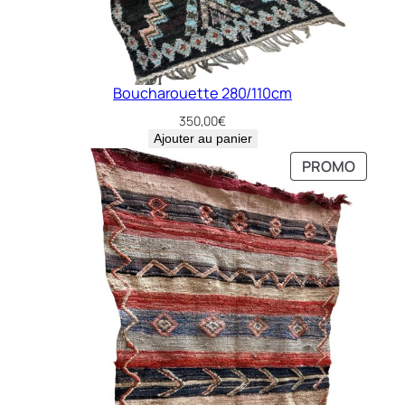
Boucharouette 280/110cm
350,00
€
Ajouter au panier
PRODU
PRODU
PROMO
PROMO
EN
EN
PROMO
PROMO