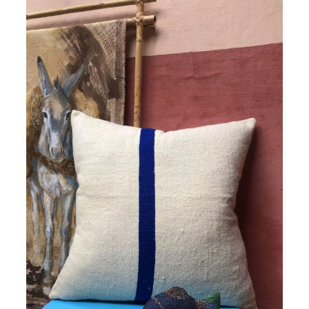
initial
actuel
était :
est :
275,00€.
250,00€.