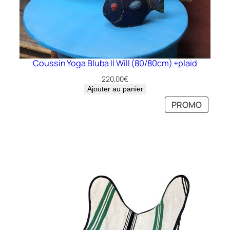
Coussin Yoga Bluba II Will (80/80cm) +plaid
220,00
€
Ajouter au panier
PRODU
PRODU
PROMO
PROMO
EN
EN
PROMO
PROMO