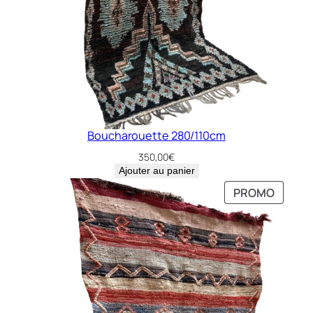
Boucharouette 280/110cm
350,00
€
Ajouter au panier
PRODU
PRODU
PROMO
PROMO
EN
EN
PROMO
PROMO