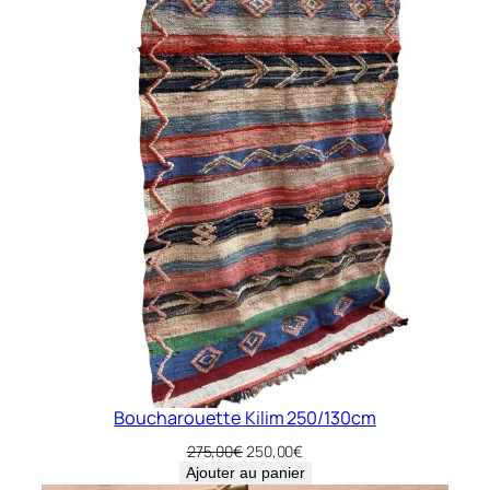
Boucharouette Kilim 250/130cm
Le
Le
275,00
€
250,00
€
prix
prix
Ajouter au panier