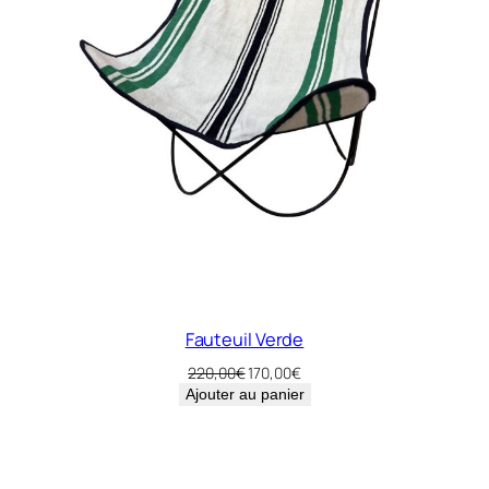
Fauteuil Verde
Le
Le
220,00
€
170,00
€
prix
prix
Ajouter au panier
initial
actuel
était :
est :
220,00€.
170,00€.