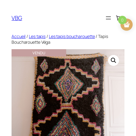
Aller
au
VBG
contenu
0
Accueil
/
Les tapis
/
Les tapis boucharouette
/ Tapis
Boucharouette Véga
VENDU