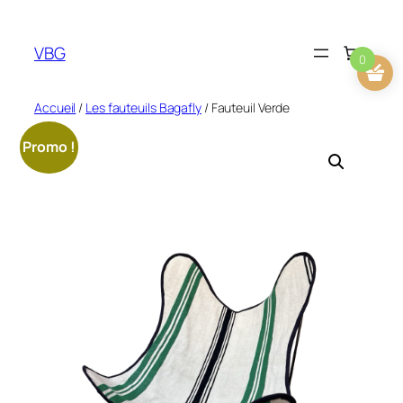
Aller
au
VBG
contenu
0
Accueil
/
Les fauteuils Bagafly
/ Fauteuil Verde
Promo !