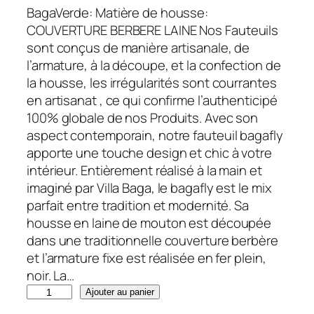
BagaVerde: Matière de housse:
p
p
COUVERTURE BERBERE LAINE Nos Fauteuils
r
r
sont conçus de manière artisanale, de
i
i
l’armature, à la découpe, et la confection de
x
x
la housse, les irrégularités sont courrantes
i
a
en artisanat , ce qui confirme l’authenticipé
n
c
100% globale de nos Produits. Avec son
i
t
aspect contemporain, notre fauteuil bagafly
t
u
apporte une touche design et chic à votre
i
e
intérieur. Entièrement réalisé à la main et
a
l
imaginé par Villa Baga, le bagafly est le mix
l
e
parfait entre tradition et modernité. Sa
é
s
housse en laine de mouton est découpée
t
t
dans une traditionnelle couverture berbère
a
et l’armature fixe est réalisée en fer plein,
i
:
noir. La…
t
1
q
Ajouter au panier
7
u
:
0