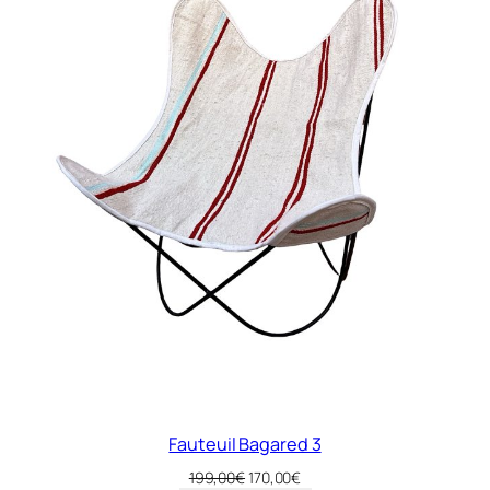
Fauteuil Bagared 3
Le
Le
199,00
€
170,00
€