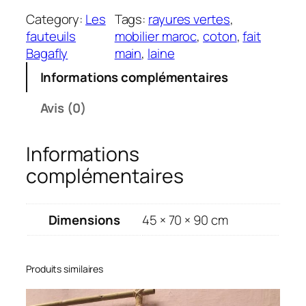
a
2
,
Category:
Les
Tags:
rayures vertes
, 
n
2
0
fauteuils
mobilier maroc
, 
coton
, 
fait
t
0
0
Bagafly
main
, 
laine
i
,
€
Informations complémentaires
t
0
.
é
0
Avis (0)
d
€
e
.
Informations
F
a
complémentaires
u
t
e
Dimensions
45 × 70 × 90 cm
u
i
l
Produits similaires
V
e