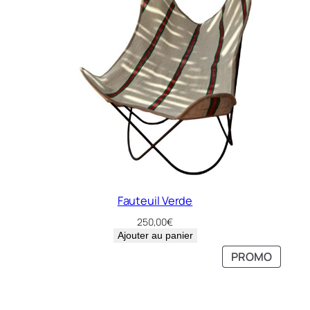
Fauteuil Verde
250,00
€
Ajouter au panier
PRODU
PRODU
PROMO
PROMO
EN
EN
PROMO
PROMO