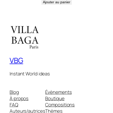
prix
prix
Ajouter au panier
initial
actuel
était :
est :
199,00€.
170,00€.
VBG
Instant World ideas
Blog
Évènements
À propos
Boutique
FAQ
Compositions
Auteurs/autrices
Thèmes