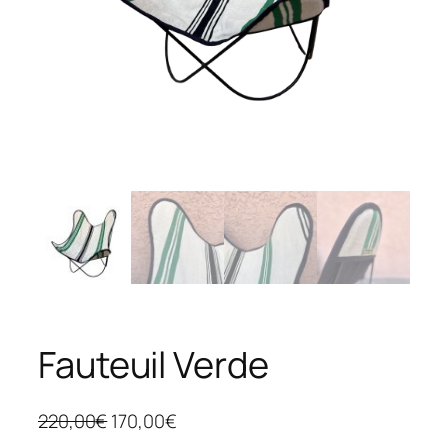
Fauteuil Verde
L
L
220,00
€
170,00
€
e
e