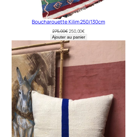
Boucharouette Kilim 250/130cm
Le
Le
275,00
€
250,00
€
prix
prix
Ajouter au panier
initial
actuel
était :
est :
275,00€.
250,00€.