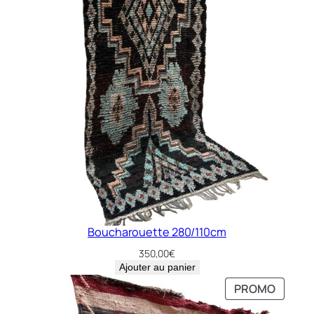
Boucharouette 280/110cm
350,00
€
Ajouter au panier
PRODU
PRODU
PROMO
PROMO
EN
EN