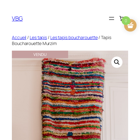
Aller
au
VBG
contenu
0
Accueil
/
Les tapis
/
Les tapis boucharouette
/ Tapis
Boucharouette Murzim
VENDU