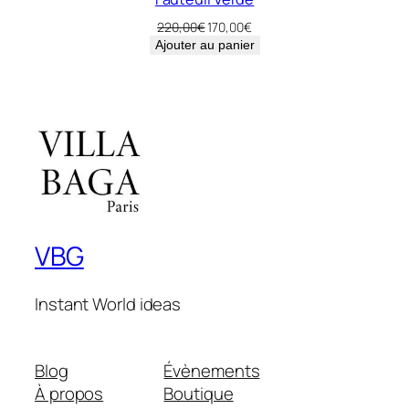
Le
Le
220,00
€
170,00
€
prix
prix
Ajouter au panier
initial
actuel
était :
est :
220,00€.
170,00€.
VBG
Instant World ideas
Blog
Évènements
À propos
Boutique