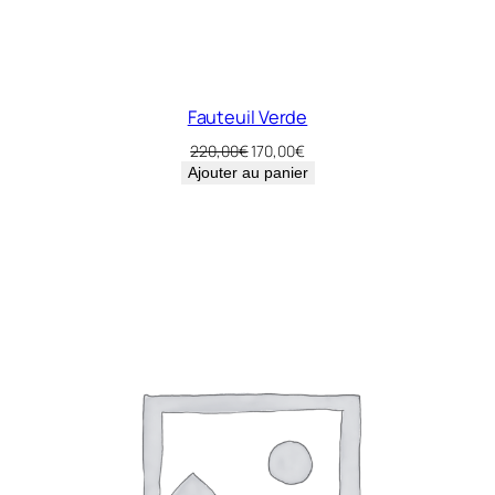
Fauteuil Verde
Le
Le
220,00
€
170,00
€
prix
prix
Ajouter au panier
initial
actuel
était :
est :
220,00€.
170,00€.