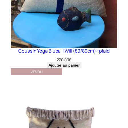
Coussin Yoga Bluba II Will (80/80cm) +plaid
220,00
€
Ajouter au panier
VENDU