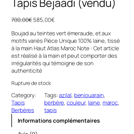
Tapis Bejaadi (vendu)
L
L
700,00
€
585,00
€
e
e
Boujad au teintes vert émeraude, et aux
p
p
motifs variés Pièce Unique 100% laine, tissé
r
r
à la main Haut Atlas Maroc Note : Cet article
i
i
est réalisé à la main et peut comporter des
x
x
irrégularités qui témoigne de son
i
a
authenticité
n
c
i
t
Rupture de stock
t
u
i
e
Category:
Tags:
azilal
, 
beniouarain
, 
a
l
Tapis
berbère
, 
couleur
, 
laine
, 
maroc
, 
l
e
Berbères
tapis
é
s
Informations complémentaires
t
t
a