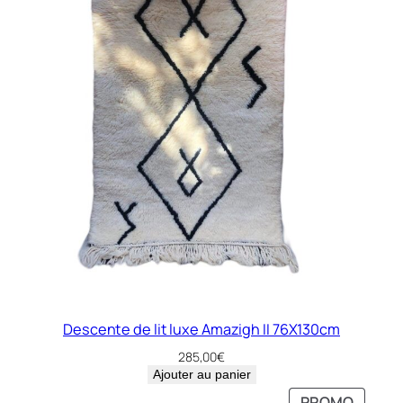
Descente de lit luxe Amazigh II 76X130cm
285,00
€
Ajouter au panier
PRODU
PRODU
PROMO
PROMO