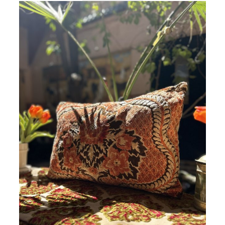
initial
actuel
était :
est :
119,00€.
99,00€.