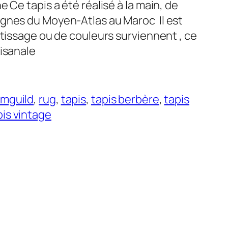
 Ce tapis a été réalisé à la main, de
agnes du Moyen-Atlas au Maroc Il est
 tissage ou de couleurs surviennent , ce
tisanale
imguild
, 
rug
, 
tapis
, 
tapis berbère
, 
tapis
pis vintage