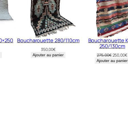
50×250
Boucharouette 280/110cm
Boucharouette K
250/130cm
350,00
€
Le
275,00
€
250,00
€
Ajouter au panier
prix
Ajouter au panier
initial
était :
275,00€.