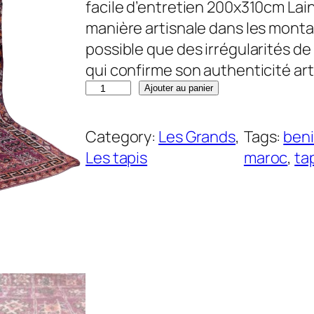
facile d’entretien 200x310cm Laine
manière artisnale dans les mont
possible que des irrégularités de
qui confirme son authenticité ar
q
Ajouter au panier
u
a
Category:
Les Grands
, 
Tags:
ben
n
Les tapis
maroc
, 
ta
t
i
t
é
d
e
T