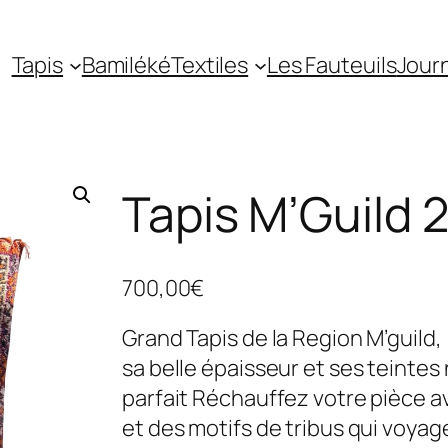
Tapis
Bamiléké
Textiles
Les Fauteuils
Jour
Tapis M’Guild
700,00
€
Grand Tapis de la Region M’guild
sa belle épaisseur et ses teintes
parfait Réchauffez votre pièce av
et des motifs de tribus qui voyage