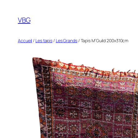
Aller
au
VBG
contenu
Accueil
/
Les tapis
/
Les Grands
/ Tapis M’Guild 200x310cm