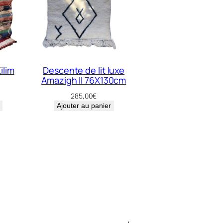
ilim
Descente de lit luxe
Amazigh II 76X130cm
Le
285,00
€
prix
Ajouter au panier
actuel
est :
250,00€.