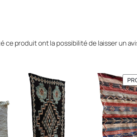
3
1
0
c
m
ce produit ont la possibilité de laisser un avi
PR
PR