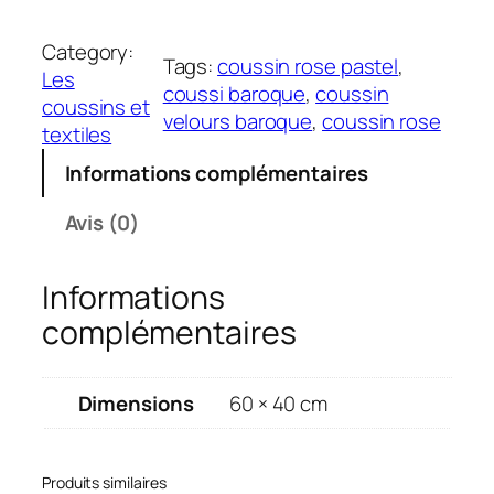
u
a
Category:
Tags:
coussin rose pastel
, 
n
Les
coussi baroque
, 
coussin
t
coussins et
velours baroque
, 
coussin rose
i
textiles
t
Informations complémentaires
é
d
Avis (0)
e
C
Informations
o
u
complémentaires
s
s
i
Dimensions
60 × 40 cm
n
R
o
Produits similaires