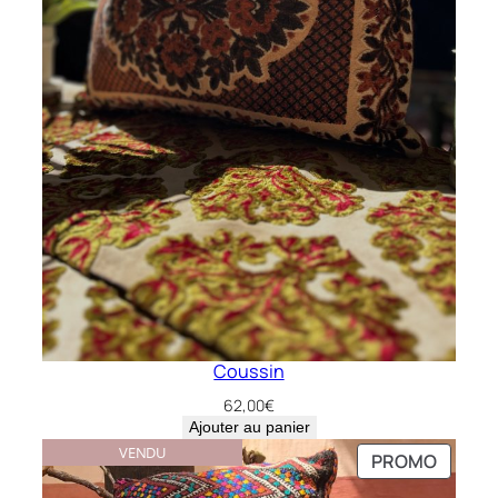
Coussin
62,00
€
Ajouter au panier
VENDU
PRODU
PROMO
EN