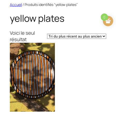
Aller
Accueil
/ Produits identifiés “yellow plates”
au
yellow plates
contenu
0
Voici le seul
résultat