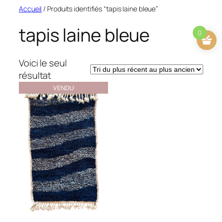
Aller
Accueil
/ Produits identifiés “tapis laine bleue”
au
tapis laine bleue
contenu
0
Voici le seul
résultat
VENDU