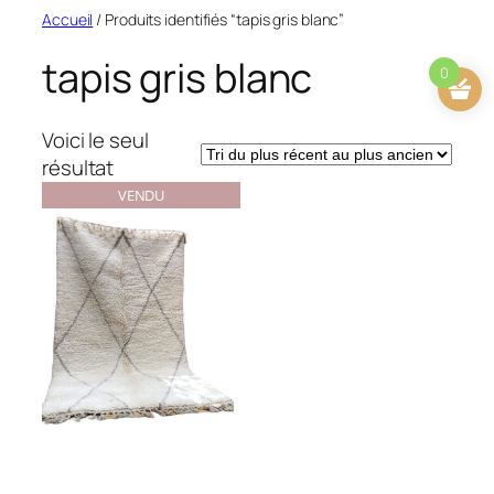
Aller
Accueil
/ Produits identifiés “tapis gris blanc”
au
tapis gris blanc
contenu
0
Voici le seul
résultat
VENDU