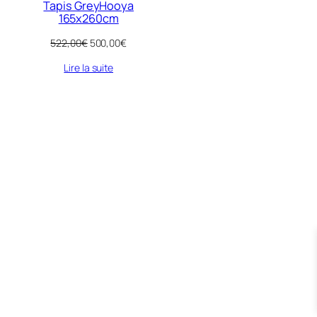
Tapis GreyHooya
165x260cm
Le
Le
522,00
€
500,00
€
prix
prix
Lire la suite
initial
actuel
était :
est :
522,00€.
500,00€.