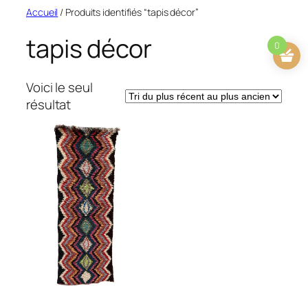
Aller
Accueil
/ Produits identifiés “tapis décor”
au
tapis décor
contenu
0
Voici le seul
résultat