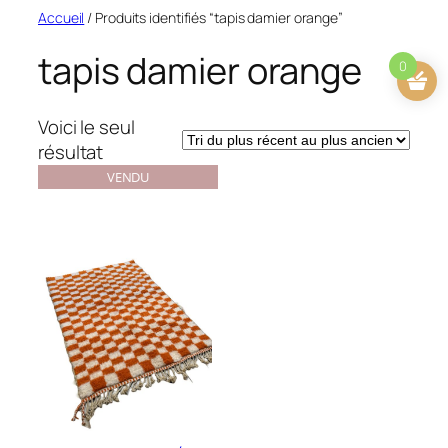
Aller
Accueil
/ Produits identifiés “tapis damier orange”
au
tapis damier orange
contenu
0
Voici le seul
résultat
VENDU