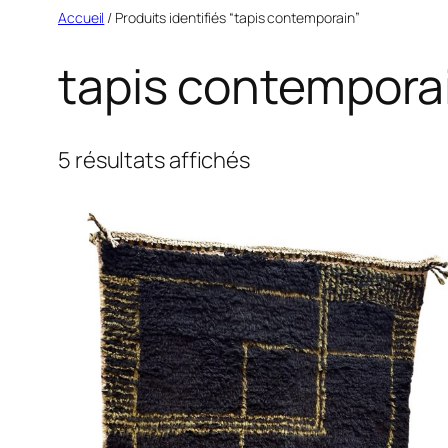
Aller
Accueil
/ Produits identifiés “tapis contemporain”
au
tapis contempora
contenu
Trié
5 résultats affichés
du
plus
récent
au
plus
ancien