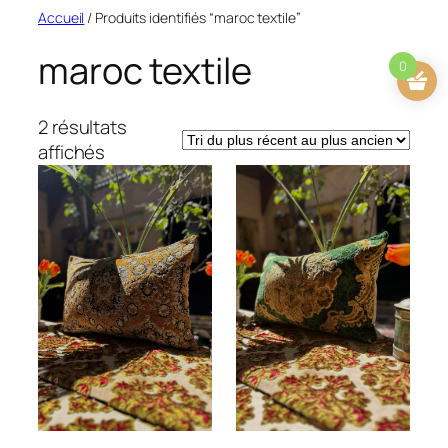
Aller
Accueil
/ Produits identifiés “maroc textile”
au
maroc textile
contenu
0
2 résultats
Trié
affichés
du
plus
récent
au
plus
ancien