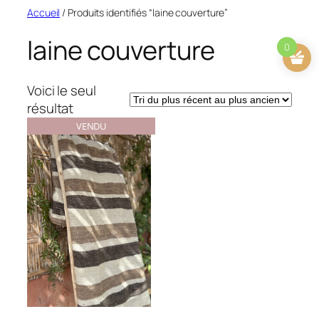
Aller
Accueil
/ Produits identifiés “laine couverture”
au
laine couverture
contenu
0
Voici le seul
résultat
VENDU