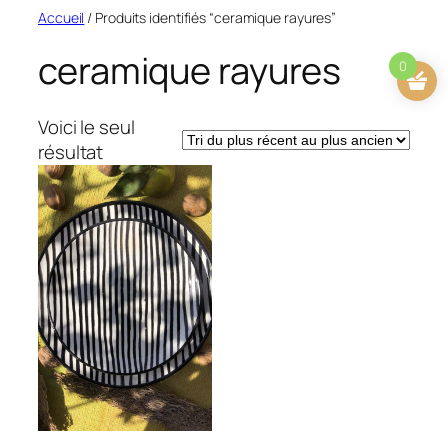
Aller
Accueil
/ Produits identifiés “ceramique rayures”
au
ceramique rayures
contenu
0
Voici le seul
résultat