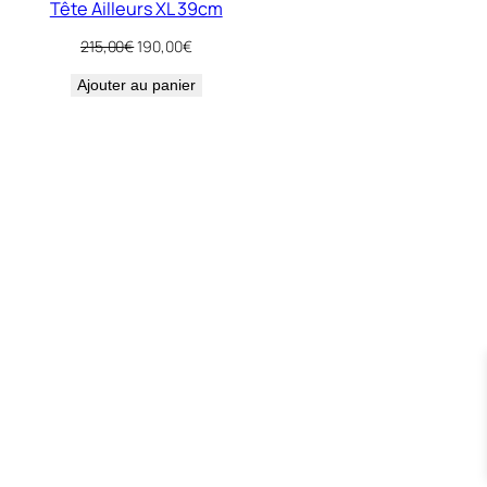
Tête Ailleurs XL 39cm
Le
Le
215,00
€
190,00
€
prix
prix
Ajouter au panier
initial
actuel
était :
est :
215,00€.
190,00€.