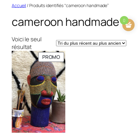
Aller
Accueil
/ Produits identifiés “cameroon handmade”
au
cameroon handmade
contenu
0
Voici le seul
résultat
PRODUIT
PROMO
EN
PROMOTION