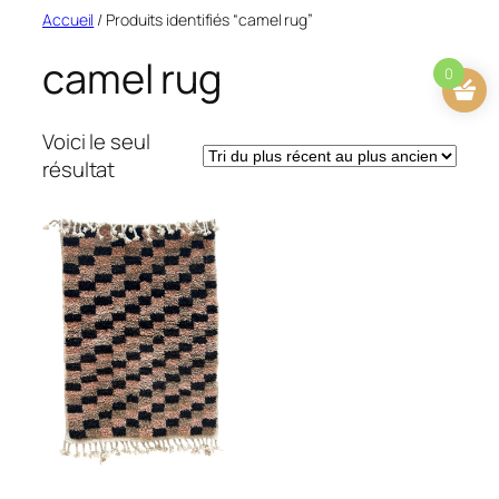
Aller
Accueil
/ Produits identifiés “camel rug”
au
camel rug
contenu
0
Voici le seul
résultat