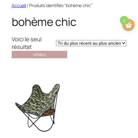
Aller
Accueil
/ Produits identifiés “bohème chic”
au
bohème chic
contenu
0
Voici le seul
résultat
VENDU