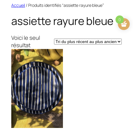
Aller
Accueil
/ Produits identifiés “assiette rayure bleue”
au
assiette rayure bleue
contenu
0
Voici le seul
résultat