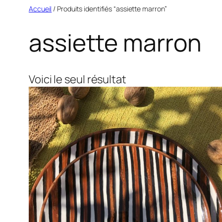
Aller
Accueil
/ Produits identifiés “assiette marron”
au
assiette marron
contenu
Voici le seul résultat